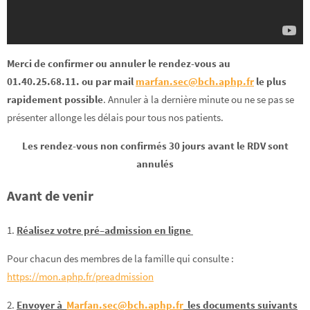
Merci de confirmer ou annuler le rendez-vous au
01.40.25.68.11. ou par mail
marfan.sec@bch.aphp.fr
le plus
rapidement possible
. Annuler à la dernière minute ou ne se pas se
présenter allonge les délais pour tous nos patients.
Les rendez-vous non confirmés 30 jours avant le RDV sont
annulés
Avant de venir
1.
Réalisez votre pré–admission en ligne
Pour chacun des membres de la famille qui consulte :
https://mon.aphp.fr/preadmission
2.
Envoyer à
Marfan.sec@bch.aphp.fr
les documents suivants