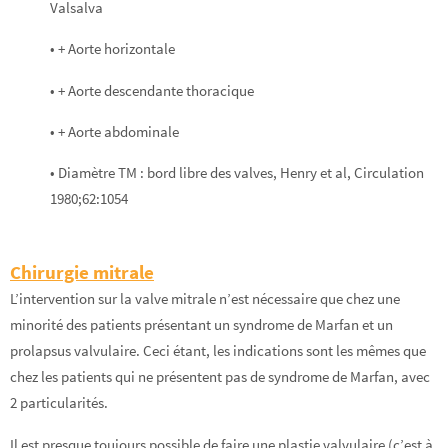
Valsalva
• + Aorte horizontale
• + Aorte descendante thoracique
• + Aorte abdominale
• Diamètre TM : bord libre des valves, Henry et al, Circulation
1980;62:1054
Chirurgie mitrale
L’intervention sur la valve mitrale n’est nécessaire que chez une
minorité des patients présentant un syndrome de Marfan et un
prolapsus valvulaire. Ceci étant, les indications sont les mêmes que
chez les patients qui ne présentent pas de syndrome de Marfan, avec
2 particularités.
Il est presque toujours possible de faire une plastie valvulaire (c’est à