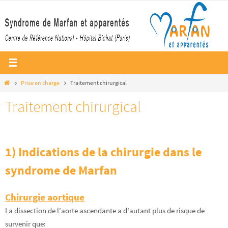
Passer
vers
le
contenu
Home
Prise en charge
Traitement chirurgical
Traitement chirurgical
1) Indications de la chirurgie dans le
syndrome de Marfan
Chirurgie aortique
La dissection de l’aorte ascendante a d’autant plus de risque de
survenir que: